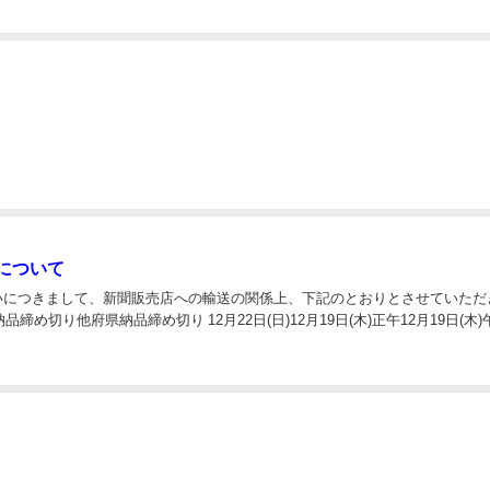
について
いにつきまして、新聞販売店への輸送の関係上、下記のとおりとさせていただ
り他府県納品締め切り 12月22日(日)12月19日(木)正午12月19日(木)午後5時